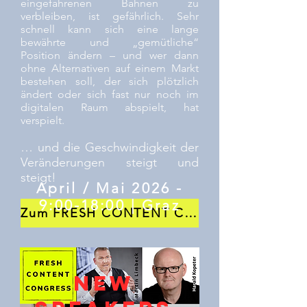
eingefahrenen Bahnen zu
verbleiben, ist gefährlich. Sehr
schnell kann sich eine lange
bewährte und „gemütliche“
Position ändern – und wer dann
ohne Alternativen auf einem Markt
bestehen soll, der sich plötzlich
ändert oder sich fast nur noch im
digitalen Raum abspielt, hat
verspielt.
… und die Geschwindigkeit der
Veränderungen steigt und
steigt!
April / Mai 2026 -
9:00-18:00 | Graz
Zum FRESH CONTENT Congress >>>
NEW