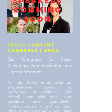
Speakers
Comming
soon
FRESH CONTENT
Congress | Graz
Der Congress für Sales,
Marketing, Kommunikation und
Unternehmertum
Auf der Stelle treten oder auf
eingefahrenen Bahnen zu
verbleiben, ist gefährlich. Sehr
schnell kann sich eine lange
bewährte und „gemütliche“
Position ändern – und wer dann
ohne Alternativen auf einem Markt