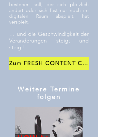
bestehen soll, der sich plötzlich
ändert oder sich fast nur noch im
digitalen Raum abspielt, hat
verspielt.
… und die Geschwindigkeit der
Veränderungen steigt und
steigt!
Zum FRESH CONTENT Congress >>>
Weitere Termine
folgen