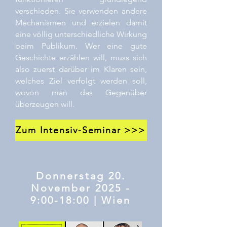
verschieden. Sie verwenden andere
Mechanismen und erzielen damit
eine völlig unterschiedliche Wirkung
beim Publikum. Wer eine gute
Geschichte erzählen will, muss sich
also zuerst darüber im Klaren sein,
welches Ziel verfolgt werden soll,
wovon man das Gegenüber
überzeugen will.
Zum Intensiv-Seminar >>>
Donnerstag 20.
November 2025 -
9:00-18:00 | Wien