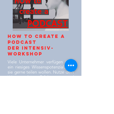
How to Create A
Podcast
der Intensiv-
Workshop
Viele Unternehmer verfügen über
ein riesiges Wissenspotenzial, das
sie gerne teilen wollen. Nutze dein
Wissen, deine Erfahrungen und
deine Leidenschaft um Menschen
zu erreichen, diese zu informieren,
zu unterhalten und zu begeistern.
Mit einem Podcast erreichst du
mehr Aufmerksamkeit, mehr
Interessenten und mehr neue
Kunden.