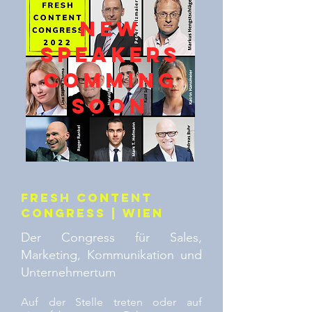
NEW
Speakers
Comming
soon
FRESH CONTENT
Congress | Wien
Der Congress für Sales,
Marketing, Kommunikation und
Unternehmertum
Auf der Stelle treten oder auf