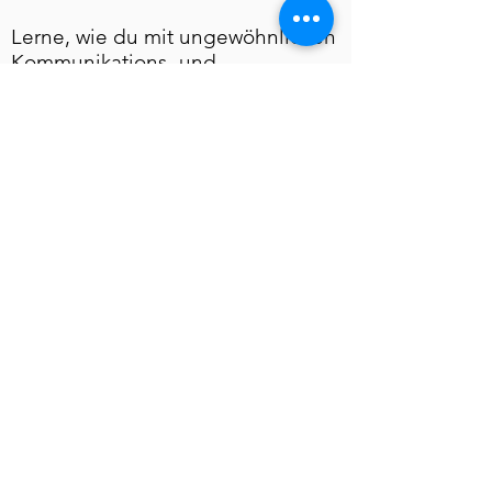
Lerne, wie du mit ungewöhnlichen
Kommunikations- und
Verkaufsstrategien zum
Marktführer wirst.
Erfahren, warum Storytelling seit
Tausenden von Jahren funktioniert
und klassische Werbung immer
mehr und mehr in unserem Hirn
abgeblockt wird.
Entdecke die Möglichkeiten, wie
du mit einfachen Mitteln und ohne
riesige Konzernbudgets mehr und
mehr Kunden erreichst.
Nutze Sie die Gelegenheit, von
einem erfahrenen
Kommunikations- und Marketing-