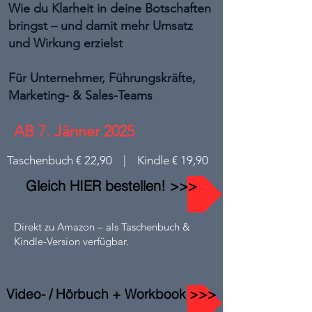
Wie du Klarheit in deine Botschaften
bringst – und damit mehr Umsatz
und Wirkung erzielst
Für Unternehmer, Führungskräfte,
Marketing- & Sales-Teams
AB 7. Jänner 2025
Taschenbuch € 22,90 | Kindle € 19,90
Gleich HIER bestellen! >>>
Direkt zu Amazon – als Taschenbuch &
Kindle-Version verfügbar.
Video- / Hörbuch + Workbook >>>