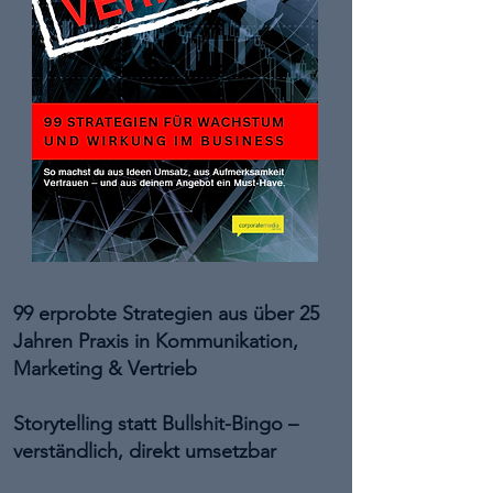
99 erprobte Strategien aus über 25
Jahren Praxis in Kommunikation,
Marketing & Vertrieb
Storytelling statt Bullshit-Bingo –
verständlich, direkt umsetzbar