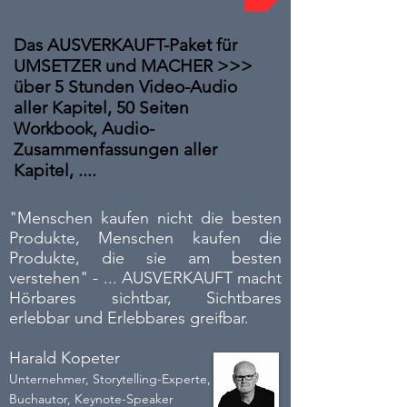
Das AUSVERKAUFT-Paket für
UMSETZER und MACHER >>>
über 5 Stunden Video-Audio
aller Kapitel, 50 Seiten
Workbook, Audio-
Zusammenfassungen aller
Kapitel, ....
"Menschen kaufen nicht die besten
Produkte, Menschen kaufen die
Produkte, die sie am besten
verstehen" - ... AUSVERKAUFT macht
Hörbares sichtbar, Sichtbares
erlebbar und Erlebbares greifbar.
Harald Kopeter
Unternehmer, Storytelling-Expert
e,
Buchautor,
Keynote-Speaker