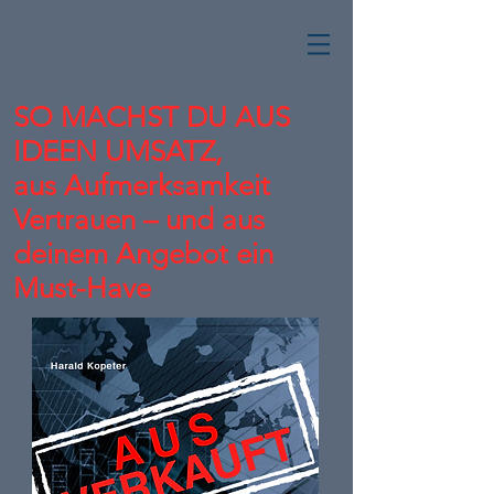
SO MACHST DU AUS
IDEEN UMSATZ,
aus Aufmerksamkeit
Vertrauen – und aus
deinem Angebot ein
Must-Have